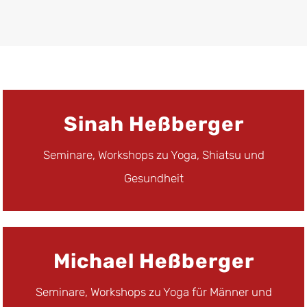
SEMINARE, WORKSHOPS ZU YOGA,
Sinah Heßberger
SHIATSU UND GESUNDHEIT
Seminare, Workshops zu Yoga, Shiatsu und
Gesundheit
TERMINE ANSEHEN / BOCHEN
SEMINARE, WORKSHOPS ZU YOGA FÜR
Michael Heßberger
MÄNNER UND ERNÄHRUNG
Seminare, Workshops zu Yoga für Männer und